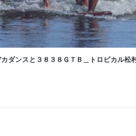
デカダンスと３８３８ＧＴＢ＿トロピカル松