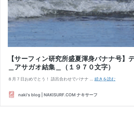
【サーフィン研究所盛夏渾身バナナ号】
＿アサガオ結集＿（１９７０文字）
【サ
８月７日おめでとう！ 語呂合わせでバナナ …
続きを読む
ー
フ
naki's blog | NAKISURF.COM ナキサーフ
ィ
ン
研
究
所
盛