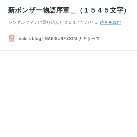
新ボンザー物語序章＿（１５４５文字）
新
シングルフィンに乗り込んだ２０１４年ハリ …
続きを読む
ボ
ン
naki's blog | NAKISURF.COM ナキサーフ
ザ
ー
物
語
序
章
＿
（１
５
４
５
文
字）