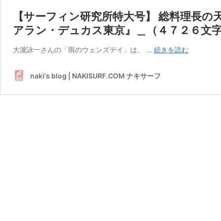
【サーフィン研究所特大号】 総料理長の
アラン・デュカス東京』＿（４７２６文
【サ
大瀧詠一さんの「雨のウェンズデイ」は、 …
続きを読む
ー
フ
naki's blog | NAKISURF.COM ナキサーフ
ィ
ン
研
究
所
特
大
号】
総
料
理
長
の
天