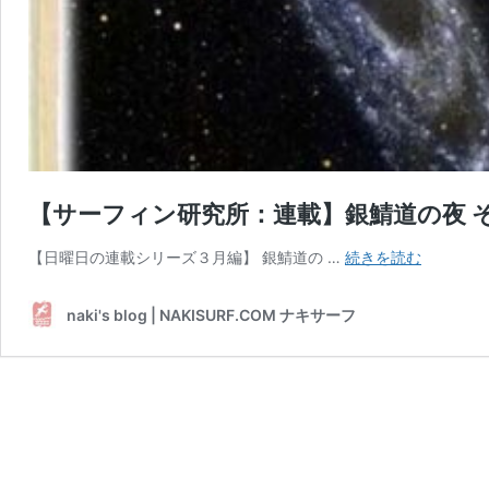
【サーフィン研究所：連載】銀鯖道の夜 
【サ
【日曜日の連載シリーズ３月編】 銀鯖道の …
続きを読む
ー
フ
naki's blog | NAKISURF.COM ナキサーフ
ィ
ン
研
究
所：
連
載】
銀