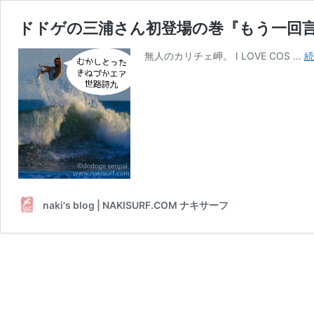
ドドゲの三浦さん初登場の巻『もう一回
無人のカリチェ岬。 I LOVE COS …
続
naki's blog | NAKISURF.COM ナキサーフ