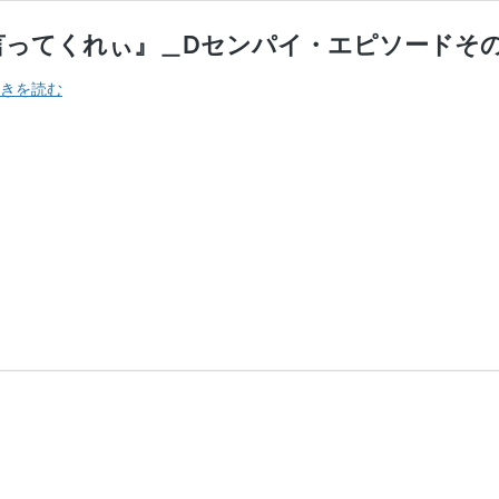
言ってくれぃ』＿Dセンパイ・エピソードそ
ド
きを読む
ド
ゲ
の
三
浦
さ
ん
初
登
場
の
巻
『も
う
一
回
言