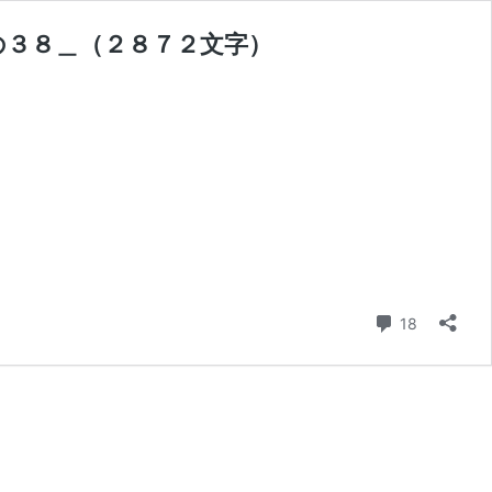
の３８＿（２８７２文字）
コメント
18