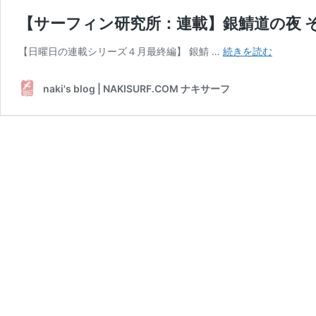
【サーフィン研究所：連載】銀鯖道の夜 
【サ
【日曜日の連載シリーズ４月最終編】 銀鯖 …
続きを読む
ー
フ
naki's blog | NAKISURF.COM ナキサーフ
ィ
ン
研
究
所：
連
載】
銀
鯖
道
の
夜
そ
の
２