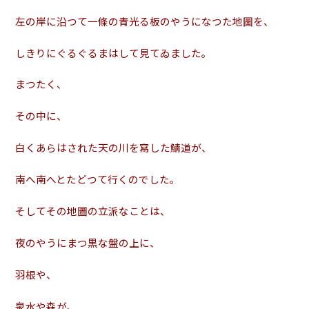
左の岸に沿つて一條の青光る板のやうになつた地圖を、
しきりにぐるぐるまはして見てゐました。
まつたく、
その中に、
白くあらはされた天の川を寫した鯖道が、
南へ南へとたどつて行くのでした。
そしてその地圖の立派なことは、
夜のやうにまつ黒な盤の上に、
羽根や、
泉水や森が、