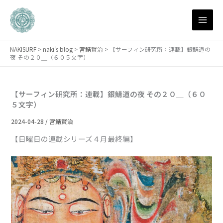
月
内
別
容
ア
を
ー
ス
カ
NAKISURF
>
naki's blog
>
宮鯖賢治
>
【サーフィン研究所：連載】銀鯖道の
キ
イ
夜 その２０＿（６０５文字）
ブ
ッ
プ
【サーフィン研究所：連載】銀鯖道の夜 その２０＿（６０
５文字）
2024-04-28
/
宮鯖賢治
【日曜日の連載シリーズ４月最終編】