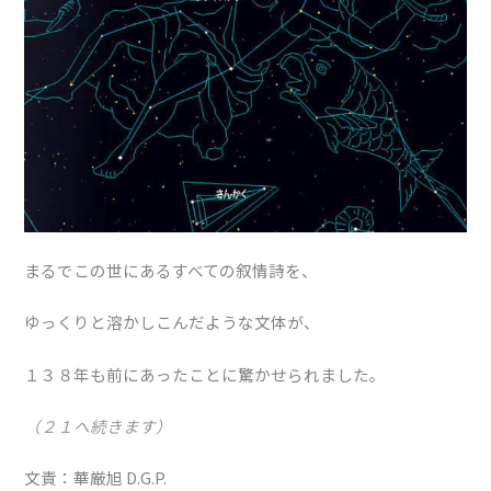
まるでこの世にあるすべての叙情詩を、
ゆっくりと溶かしこんだような文体が、
１３８年も前にあったことに驚かせられました。
（２１へ続きます）
文責：華厳旭 D.G.P.