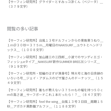
【サーフィン研究所】グライダーとすみっコ涼くん（ベジータ）＿
（３７９文字）
閲覧の多い記事
【サーフィン研究所】台風１３号ドルフィンからの東南東うねり＿
１ｍ＠３０秒＝３７５ｍ＿月曜日のNAKISURF＿ユウトとヘンドリ
ックス＿（１００８文字）
【サーフィン研究所】加山雄三の三四郎＿小波でのサンディエゴ・
フィッシュeタイプ＿NAKISURF新作SUMMER BREEZEシリーズ＿
（９１９文字）
【サーフィン研究所・短編のはずが渾身号】特大号と海の日余韻の
いろいろ号＿ジェイ・アダムスのピザ屋さんのドーナッツ＿（１５
４９文字）
【サーフィン研究所】誰もが教えない３７５ｍもの幅を持つ５０ｃ
ｍの高さ波＿サーフボードこれ１本だったら！？＿（８４７文字）
【サーフィン研究所】feel the wing＿台風１３号３日目＿周期１５
秒＿アボカド黒酢麺アルファ＿（１１８８文字）