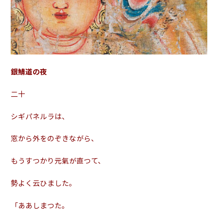
銀鯖道の夜
二十
シギパネルラは、
窓から外をのぞきながら、
もうすつかり元氣が直つて、
勢よく云ひました。
「ああしまつた。