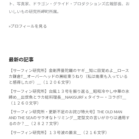
ト、写真家、ドラゴン・グライド・プロダクションズ広報部長、お
いしいもの研究所岬町所属。
»プロフィールを見る
最新の記事
【サーフィン研究所】金剛界曼陀羅のヤギ＿知に目覚めよ＿ロース
カ鎌倉T＿オーバーヘッドの房総東うねり（私は南東も入っている
と感得したが）＿（１２０６文字）
【サーフィン研究所】台風１３号を振り返る＿昭和冷やし中華の氷
締め＿出世魚とラカ総料理長＿NAKISURFｘタイラー・コラボT＿
（１２６０文字）
【サーフィン研究所・更新不足のお詫び特大号】THE OLD MAN
AND THE SEAのサラオなトリミング＿定型文の言いがかりは通用す
るのか？＿（２８２７文字）
【サーフィン研究所】１３号波の顛末＿（２１６文字）