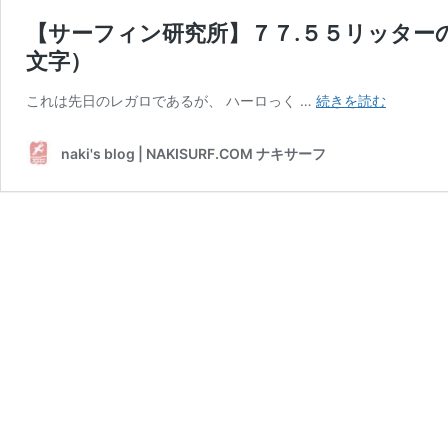
【サーフィン研究所】７７.５５リッター
文字）
【サ
これは先日のレガロであるが、 ハーロっく …
続きを読む
ー
フ
naki's blog | NAKISURF.COM ナキサーフ
ィ
ン
研
究
所】
７
７.
５
５
リ
ッ
タ
ー
の