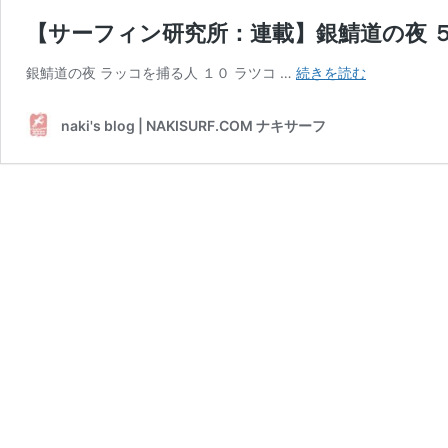
【サーフィン研究所：連載】銀鯖道の夜 
【サ
銀鯖道の夜 ラッコを捕る人 １０ ラツコ …
続きを読む
ー
フ
naki's blog | NAKISURF.COM ナキサーフ
ィ
ン
研
究
所：
連
載】
銀
鯖
道
の
夜
５
２
＿