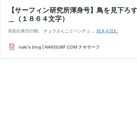
【サーフィン研究所渾身号】鳥を見下ろ
＿（１８６４文字）
【サ
高知出発日の朝、 チュラさんことベンチュ …
続きを読む
ー
フ
naki's blog | NAKISURF.COM ナキサーフ
ィ
ン
研
究
所
渾
身
号】
鳥
を
見
下
ろ
す