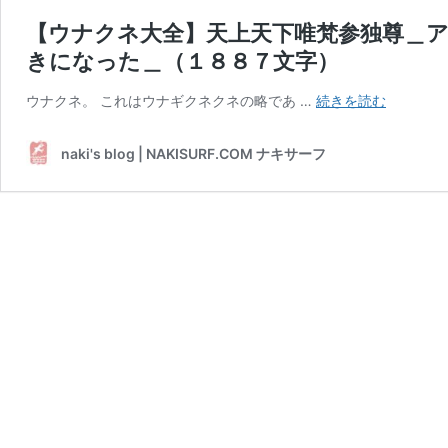
【ウナクネ大全】天上天下唯梵参独尊＿
きになった＿（１８８７文字）
【ウ
ウナクネ。 これはウナギクネクネの略であ …
続きを読む
ナ
ク
naki's blog | NAKISURF.COM ナキサーフ
ネ
大
全】
天
上
天
下
唯
梵
参
独
尊
＿
ア