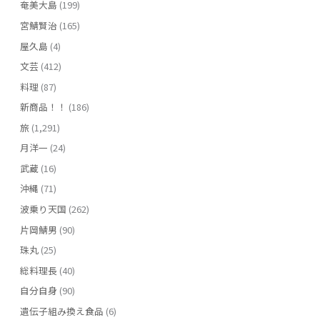
奄美大島
(199)
宮鯖賢治
(165)
屋久島
(4)
文芸
(412)
料理
(87)
新商品！！
(186)
旅
(1,291)
月洋一
(24)
武蔵
(16)
沖縄
(71)
波乗り天国
(262)
片岡鯖男
(90)
珠丸
(25)
総料理長
(40)
自分自身
(90)
遺伝子組み換え食品
(6)