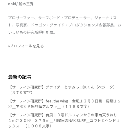
naki/ 船木三秀
プロサーファー、サーフボード・プロデューサー、ジャーナリス
ト、写真家、ドラゴン・グライド・プロダクションズ広報部長、お
いしいもの研究所岬町所属。
»プロフィールを見る
最新の記事
【サーフィン研究所】グライダーとすみっコ涼くん（ベジータ）＿
（３７９文字）
【サーフィン研究所】feel the wing＿台風１３号３日目＿周期１５
秒＿アボカド黒酢麺アルファ＿（１１８８文字）
【サーフィン研究所】台風１３号ドルフィンからの東南東うねり＿
１ｍ＠３０秒＝３７５ｍ＿月曜日のNAKISURF＿ユウトとヘンドリ
ックス＿（１００８文字）