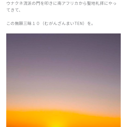
ウナクネ流派の門を叩きに南アフリカから聖地礼拝にやっ
てきて、
この無願三昧１０（むがんざんまいTEN）を。