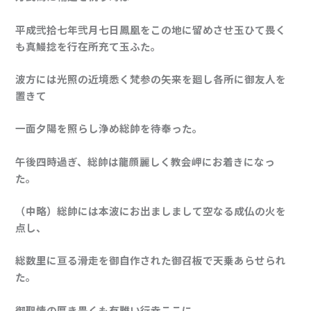
平成弐拾七年弐月七日鳳凰をこの地に留めさせ玉ひて畏く
も真鰻捻を行在所充て玉ふた。
波方には光照の近境悉く梵参の矢来を廻し各所に御友人を
置きて
一面夕陽を照らし浄め総帥を待奉った。
午後四時過ぎ、総帥は龍顔麗しく教会岬にお着きになっ
た。
（中略）総帥には本波にお出ましまして空なる成仏の火を
点し、
総数里に亘る滑走を御自作された御召板で天乗あらせられ
た。
御聖情の厚き畏くも有難い行幸ここに。