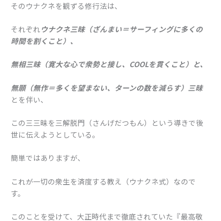
そのウナクネを観ずる修行法は、
それぞれ
ウナクネ三昧（ざんまい＝サーフィングに多くの
時間を割くこと）、
無相三昧（寛大な心で衆勢と接し、COOLを貫くこと）と、
無願（無作＝多くを望まない、ターンの数を減らす）三昧
とを伴い、
この三三昧を三解脱門（さんげだつもん）という導きで後
世に伝えようとしている。
簡単ではありますが、
これが一切の衆生を済度する教え（ウナクネ式）なので
す。
このことを受けて、大正時代まで徹底されていた『最高敬