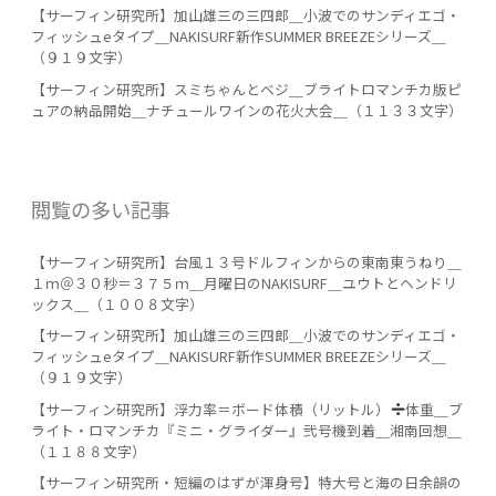
【サーフィン研究所】加山雄三の三四郎＿小波でのサンディエゴ・
フィッシュeタイプ＿NAKISURF新作SUMMER BREEZEシリーズ＿
（９１９文字）
【サーフィン研究所】スミちゃんとベジ＿ブライトロマンチカ版ピ
ュアの納品開始＿ナチュールワインの花火大会＿（１１３３文字）
閲覧の多い記事
【サーフィン研究所】台風１３号ドルフィンからの東南東うねり＿
１ｍ＠３０秒＝３７５ｍ＿月曜日のNAKISURF＿ユウトとヘンドリ
ックス＿（１００８文字）
【サーフィン研究所】加山雄三の三四郎＿小波でのサンディエゴ・
フィッシュeタイプ＿NAKISURF新作SUMMER BREEZEシリーズ＿
（９１９文字）
【サーフィン研究所】浮力率＝ボード体積（リットル）
️
体重＿ブ
ライト・ロマンチカ『ミニ・グライダー』弐号機到着＿湘南回想＿
（１１８８文字）
【サーフィン研究所・短編のはずが渾身号】特大号と海の日余韻の