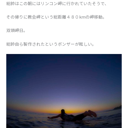
総帥はこの朝にはリンコン岬に行かれていたそうで、
その帰りに教会岬という総距離４８０kmの岬移動。
双頭岬日。
総帥自ら製作されたというボンザーが眩しい。