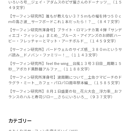
いろいろ号＿ジェイ・アダムスのピザ屋さんのドーナッツ＿（１５
４９文字）
【サーフィン研究所】誰もが教えない３７５ｍもの幅を持つ５０ｃ
ｍの高さ波＿サーフボードこれ１本だったら！？＿（８４７文字）
【サーフィン研究所渾身号】ブライト・ロマンチカ第４弾『サンデ
ィエゴ・フィッシュ』まとめ＿ブルース・アイアンズのお師匠ハー
ビー・フレッチャーとマット・アーチボルド＿（１４５９文字）
【サーフィン研究所】バードウェルのサイズ感＿３８０ｍというサ
バ読み＿ドノバン・ファミリー！＿（１１４３文字）
【サーフィン研究所】feel the wing＿台風１３号３日目＿周期１５
秒＿アボカド黒酢麺アルファ＿（１１８８文字）
【サーフィン研究所渾身号】波周期について＿土佐クマビーチのド
ラグラ・ミート＿カフェ・パロパロ周年祭本編＿（１５８５文字）
【サーフィン研究所】８月１日盛夏の句＿花火大会＿浮力率＿おフ
ランスのハルと寿司ジロー＿さらにいろいろ＿（９３７文字）
カテゴリー
＃みんなでサーフィンを変えていく
(468)