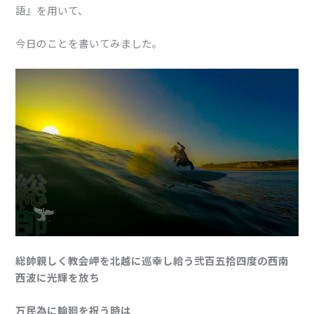
語』を用いて、
今日のことを書いてみました。
総帥親しく教会岬を北越に巡幸し給う弐百五拾四度の西南
西波に光輝を放ち
万民為に輪廻を祝う時は