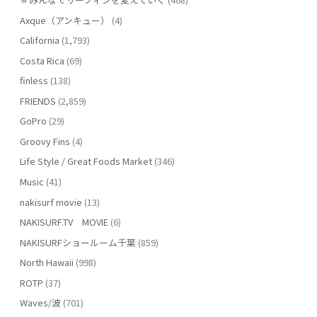
Axque（アンキュー）
(4)
California
(1,793)
Costa Rica
(69)
finless
(138)
FRIENDS
(2,859)
GoPro
(29)
Groovy Fins
(4)
Life Style / Great Foods Market
(346)
Music
(41)
nakisurf movie
(13)
NAKISURF.TV MOVIE
(6)
NAKISURFショールーム千葉
(859)
North Hawaii
(998)
ROTP
(37)
Waves/波
(701)