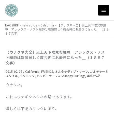
月
内
別
容
ア
を
ー
ス
カ
NAKISURF
>
naki's blog
>
California
>
【ウナクネ大全】天上天下唯梵参独
キ
イ
尊＿アレックス・ノスト総帥は龍顔麗しく教会岬にお着きになった＿（１８
ブ
ッ
８７文字）
プ
【ウナクネ大全】天上天下唯梵参独尊＿アレックス・ノス
ト総帥は龍顔麗しく教会岬にお着きになった＿（１８８７
文字）
2015-02-08
/
California
,
FRIENDS
,
オルタナティブ・サーフ
,
カルチャー＆
スタイル
,
テクニック
,
ハッピーサーフィンHappy Surfing!
,
写真/作品
ウナクネ。
これはウナギクネクネの略であります。
詳しくは下記のリンクにあり、