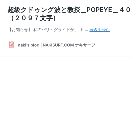
超級クドゥング波と教授＿POPEYE＿
（２０９７文字）
超
【お知らせ】 私のバリ・グライドが、 キ …
続きを読む
級
ク
naki's blog | NAKISURF.COM ナキサーフ
ド
ゥ
ン
グ
波
と
教
授
＿
POPEYE
＿
４
０
年