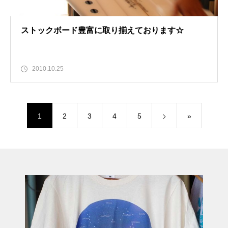
ストックボード豊富に取り揃えております☆
2010.10.25
1
2
3
4
5
»