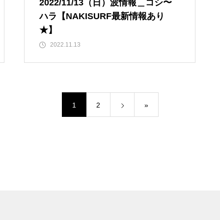
2022/11/13（日）波情報＿コシ〜
ハラ【NAKISURF最新情報あり
★】
2022.11.13
1
2
»