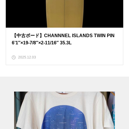
【中古ボード】CHANNNEL ISLANDS TWIN PIN
6’1″×19-7/8″×2-11/16″ 35.3L
2025.12.03