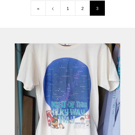
«
1
2
3