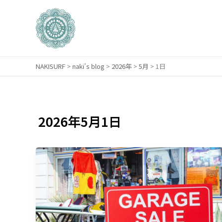
内
容
を
ス
キ
NAKISURF
>
naki's blog
>
2026年
>
5月
>
1日
ッ
プ
2026年5月1日
【サ
ー
フ
ィ
ン
研