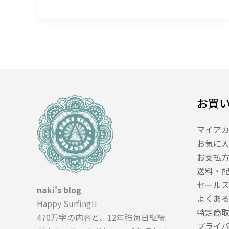
ク・
ガ
レ
ー
ジ
セ
ー
ル
お買
開
催
マイア
の
お気に
お
お支払
知
送料・
ら
セール
せ
naki's blog
よくあ
＿
Happy Surfing!!
大
特定商
470万字の内容と、12年強毎日継続
切
プライ