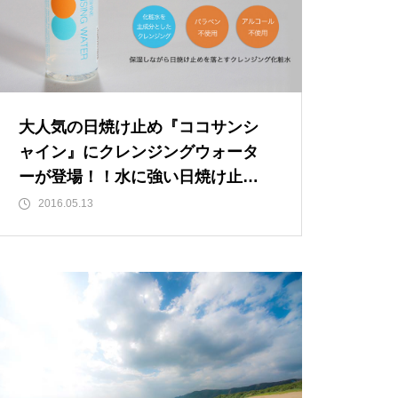
大人気の日焼け止め『ココサンシ
ャイン』にクレンジングウォータ
ーが登場！！水に強い日焼け止め
もきれいさっぱり落とせます♪
2016.05.13