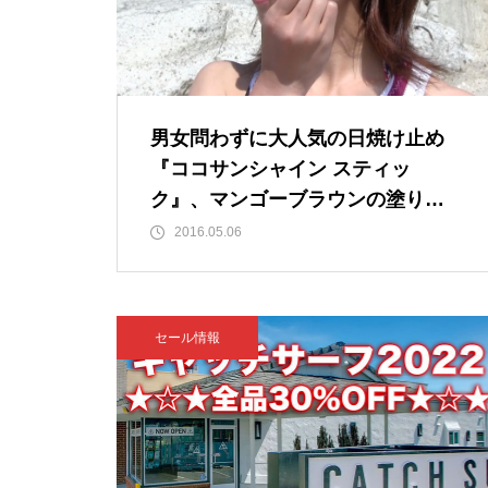
男女問わずに大人気の日焼け止め
『ココサンシャイン スティッ
ク』、マンゴーブラウンの塗り方
を動画でご紹介！
2016.05.06
セール情報