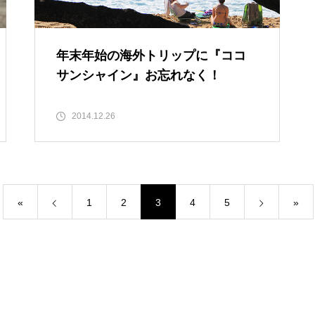
年末年始の海外トリップに『ココ
サンシャイン』お忘れなく！
2014.12.26
«
1
2
3
4
5
»