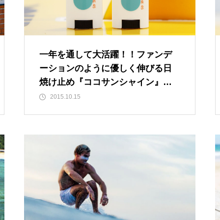
一年を通して大活躍！！ファンデ
ーションのように優しく伸びる日
焼け止め『ココサンシャイン』を
どうぞ♪
2015.10.15