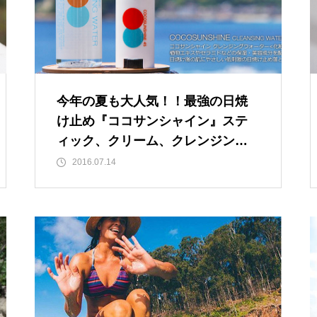
今年の夏も大人気！！最強の日焼
け止め『ココサンシャイン』ステ
ィック、クリーム、クレンジング
化粧水、商品ラインナップが揃っ
2016.07.14
ています♪