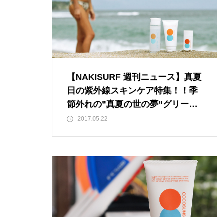
【NAKISURF 週刊ニュース】真夏
日の紫外線スキンケア特集！！季
節外れの”真夏の世の夢”グリーン
ルームフェスティバルの模様
2017.05.22