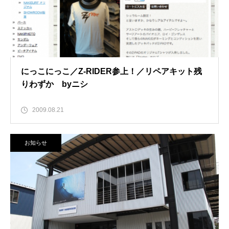
にっこにっこ／Z-RIDER参上！／リペアキット残
りわずか byニシ
2009.08.21
お知らせ