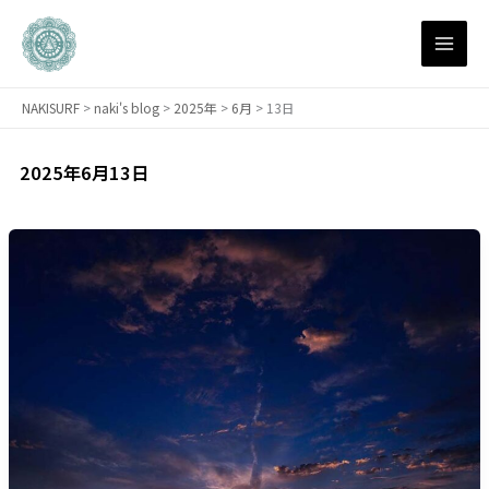
内
容
を
ス
NAKISURF
>
naki's blog
>
2025年
>
6月
>
13日
キ
ッ
プ
2025年6月13日
【お
知
ら
せ】
た
だ
い
ま
NAKISURF
サ