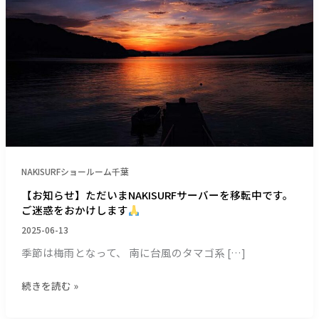
ー
バ
ー
を
移
転
中
で
す。
ご
迷
NAKISURFショールーム千葉
惑
【お知らせ】ただいまNAKISURFサーバーを移転中です。
を
ご迷惑をおかけします
お
2025-06-13
か
け
季節は梅雨となって、 南に台風のタマゴ系 […]
し
ま
続きを読む »
す