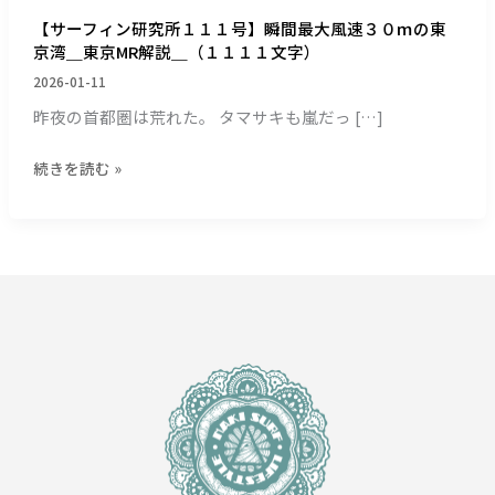
１
【サーフィン研究所１１１号】瞬間最大風速３０ｍの東
号】
京湾＿東京MR解説＿（１１１１文字）
瞬
間
2026-01-11
最
昨夜の首都圏は荒れた。 タマサキも嵐だっ […]
大
風
続きを読む »
速
３
０
ｍ
の
東
京
湾
＿
東
京
MR
解