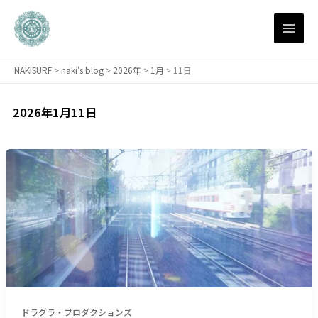
内
容
を
ス
NAKISURF
>
naki's blog
>
2026年
>
1月
>
11日
キ
ッ
プ
2026年1月11日
【サ
ー
フ
ィ
ン
研
究
所
１
１
ドラグラ・プロダクションズ