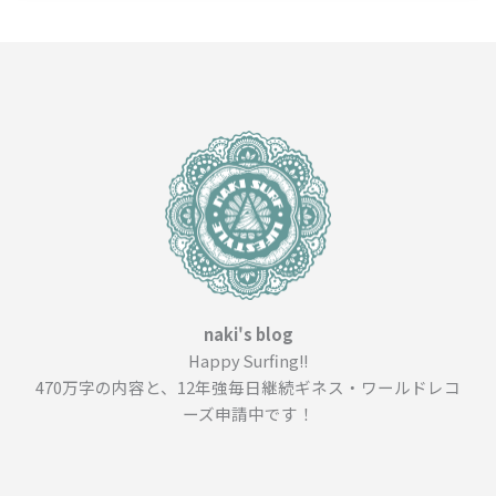
ッ
ク
ダ
イ
ブ
を
中
心
に
－
＿
（８
７
naki's blog
４
Happy Surfing!!
文
470万字の内容と、12年強毎日継続ギネス・ワールドレコ
字）
ーズ申請中です！