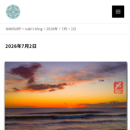
内
容
を
ス
NAKISURF
>
naki's blog
>
2026年
>
7月
>
2日
キ
ッ
プ
2026年7月2日
【サ
ー
フ
ィ
ン
研
究
所
短
編】