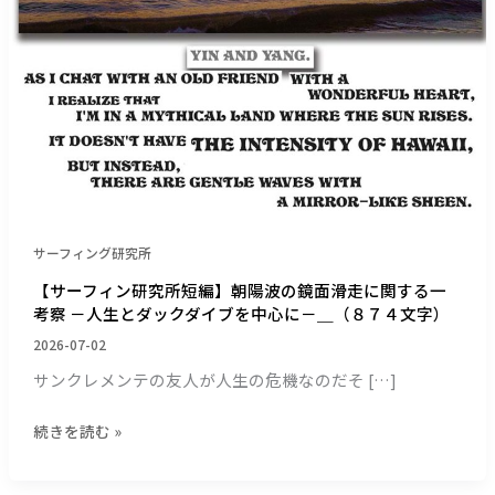
朝
陽
波
の
鏡
面
滑
走
に
関
サーフィング研究所
す
る
【サーフィン研究所短編】朝陽波の鏡面滑走に関する一
一
考察 －人生とダックダイブを中心に－＿（８７４文字）
考
2026-07-02
察
サンクレメンテの友人が人生の危機なのだそ […]
－
人
続きを読む »
生
と
ダ