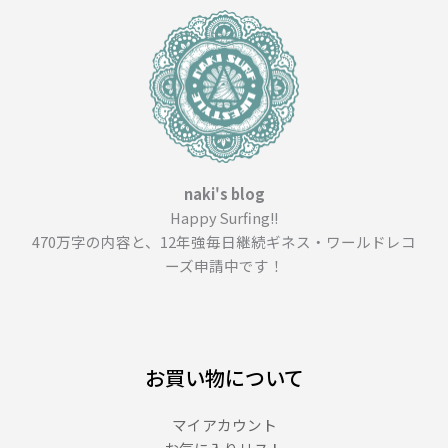
＿
ム
ー
テ
ィ
と
マ
ン
naki's blog
ダ
Happy Surfing!!
ラ
470万字の内容と、12年強毎日継続ギネス・ワールドレコ
コ
ーズ申請中です！
ー
ヒ
ー
T
＿
お買い物について
（１
０
マイアカウント
８