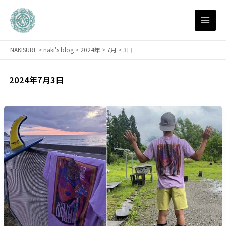
内
容
を
ス
NAKISURF
>
naki's blog
>
2024年
>
7月
>
3日
キ
ッ
プ
2024年7月3日
【サ
ー
フ
ィ
ン
研
究
所】
こ
よ