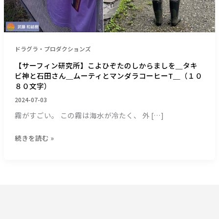
ひ
ぞ
た
の
し
ドラグラ・プロダクションズ
か
【サーフィン研究所】こよひぞたのしからましを＿タキ
ら
ビ神と石田さん＿ムーティとマンダラコーヒーT＿（１０
ま
８０文字）
し
2024-07-03
を
＿
霧がすごい。 この霧は海水が冷たく、 外 […]
タ
キ
続きを読む »
ビ
神
と
石
田
さ
ん