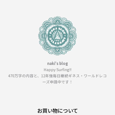
「タ
キ
ビ
パ
レ
ス
桟
橋
グ
ラ
フ
naki's blog
ィ
Happy Surfing!!
ッ
470万字の内容と、12年強毎日継続ギネス・ワールドレコ
ク
ーズ申請中です！
完
全
解
説」
お買い物について
＿