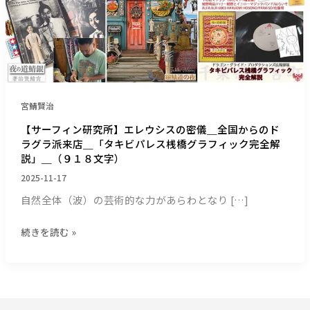
ウ
シ
ス
の
密
儀
＿
宮鯖賢治
全
【サーフィン研究所】エレウシスの密儀＿全国からのド
国
ラグラ派来店＿「タキビパレス桟橋グラフィック完全解
か
説」＿（９１８文字）
ら
の
2025-11-17
ド
自然全体（波）の芸術的な力があらわとなり […]
ラ
グ
続きを読む »
ラ
派
来
店
＿