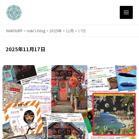
内
容
を
ス
NAKISURF
>
naki's blog
>
2025年
>
11月
>
17日
キ
ッ
プ
2025年11月17日
【サ
ー
フ
ィ
ン
研
究
所】
エ
レ