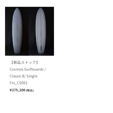
【新品ストック】
Cosmos Surfboards /
Classic 8/ Single
Fin_CS001
¥
275,200
(税込)