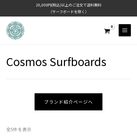
内
20,000円(税込)以上のご注文で送料無料
容
（サーフボードを除く）
を
ス
キ
ッ
プ
Cosmos Surfboards
ブランド紹介ページへ
全5件を表示