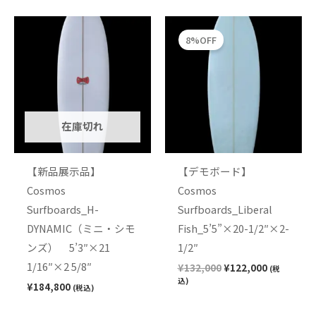
元
現
の
在
8%OFF
価
の
格
価
は
格
¥132,000
は
で
¥122,000
し
で
た。
す。
在庫切れ
【新品展示品】
【デモボード】
Cosmos
Cosmos
Surfboards_H-
Surfboards_Liberal
DYNAMIC（ミニ・シモ
Fish_5’5”×20-1/2″×2-
ンズ） 5’3″×21
1/2″
1/16″×2 5/8″
¥
132,000
¥
122,000
(税
込)
¥
184,800
(税込)