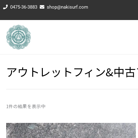
内
0475-36-3883
shop@nakisurf.com
容
を
ス
キ
ッ
プ
アウトレットフィン&中古
1件の結果を表示中
価
格
帯: