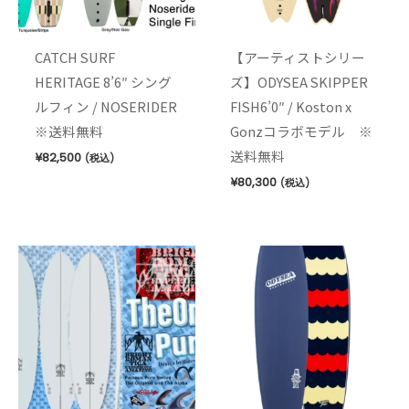
CATCH SURF
【アーティストシリー
HERITAGE 8’6″ シング
ズ】ODYSEA SKIPPER
ルフィン / NOSERIDER
FISH6’0″ / Koston x
※送料無料
Gonzコラボモデル ※
送料無料
¥
82,500
(税込)
¥
80,300
(税込)
価
格
帯:
¥168,796
–
¥185,780