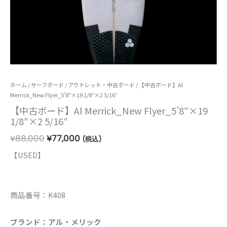
【中
ホーム
/
サーフボード
元
/
アウトレット・中古ボード
現
/ 【中古ボード】Al
Merrick_New Flyer_5’8″×19 1/8″×2 5/16″
古
の
在
【中古ボード】Al Merrick_New Flyer_5’8″×19
ボ
価
の
1/8″×2 5/16″
ー
格
価
¥
88,000
¥
77,000
(税込)
ド】
は
格
Al
【USED】
¥88,000
は
Merrick_New
で
¥77,000
Flyer_5’8″×19
し
で
商品番号：K408
1/8″×2
た。
す。
5/16″
ブランド：アル・メリック
個