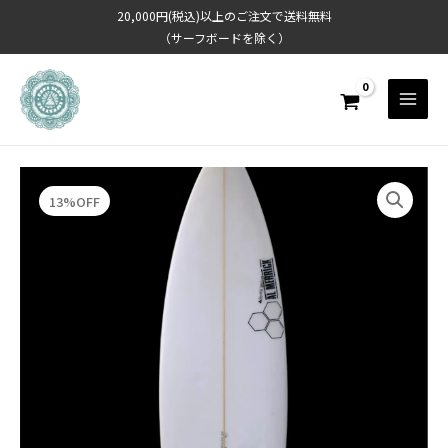
内
20,000円(税込)以上のご注文で送料無料
容
（サーフボードを除く）
を
ス
キ
ッ
プ
13%OFF