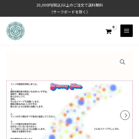
内
20,000円(税込)以上のご注文で送料無料
容
（サーフボードを除く）
を
ス
キ
ッ
プ