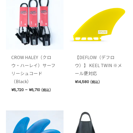
帯:
¥5,720
–
¥6,710
CROW HALEY（クロ
【DEFLOW（デフロ
ウ・ハーレイ）サーフ
ウ）】 KEEL TWIN ※メ
リーシュコード
ール便対応
（Black）
¥
14,580
(税込)
¥
5,720
–
¥
6,710
(税込)
価
格
帯:
¥13,750
–