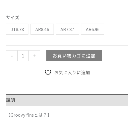
『Marble』
シ
サイズ
ン
JT8.78
AR8.46
AR7.87
AR6.96
グ
ル
フ
ィ
-
+
お買い物カゴに追加
ン
※
お気に入りに追加
メ
ー
ル
説明
便
対
【Groovy finsとは？】
応
個