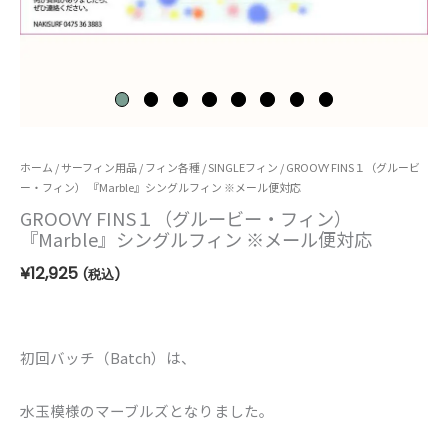
GROOVY
ホーム
/
サーフィン用品
/
フィン各種
/
SINGLEフィン
/ GROOVY FINS１（グルービ
ー・フィン） 『Marble』シングルフィン ※メール便対応
FINS
GROOVY FINS１（グルービー・フィン）
１
『Marble』シングルフィン ※メール便対応
（グ
¥
12,925
(税込)
ル
ー
ビ
初回バッチ（Batch）は、
ー・
フ
水玉模様のマーブルズとなりました。
ィ
ン）