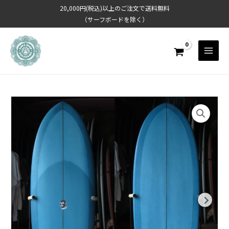
内
20,000円(税込)以上のご注文で送料無料
容
（サーフボードを除く）
を
ス
キ
ッ
プ