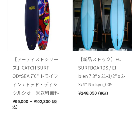
帯:
¥99,000
–
¥102,300
【アーティストシリー
【新品ストック】EC
ズ】CATCH SURF
SURFBOARDS / El
ODYSEA 7’0″ トライフ
bien 7’3″ x 21-1/2″ x 2-
ィン / トッド・ディシ
3/4″ No.kyu_005
ウルシオ ※送料無料
¥
248,050
(税込)
¥
99,000
–
¥
102,300
(税
込)