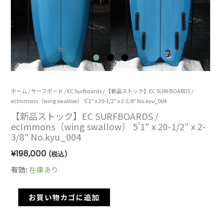
【新
ホーム
/
サーフボード
/
EC Surfboards
/ 【新品ストック】EC SURFBOARDS /
ecImmons（wing swallow） 5’1″ x 20-1/2″ x 2-3/8″ No.kyu_004
品
【新品ストック】EC SURFBOARDS /
ス
ecImmons（wing swallow） 5’1″ x 20-1/2″ x 2-
ト
3/8″ No.kyu_004
ッ
¥
198,000
(税込)
ク】
有効:
在庫あり
EC
SURFBOARDS
お買い物カゴに追加
/
ecImmons（wing