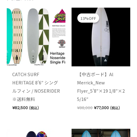
元
現
の
在
13%OFF
13%OFF
価
の
格
価
は
格
¥88,000
は
で
¥77,000
し
で
た。
す。
CATCH SURF
【中古ボード】Al
HERITAGE 8’6″ シング
Merrick_New
ルフィン / NOSERIDER
Flyer_5’8″×19 1/8″×2
※送料無料
5/16″
¥
82,500
¥
88,000
¥
77,000
(税込)
(税込)
価
格