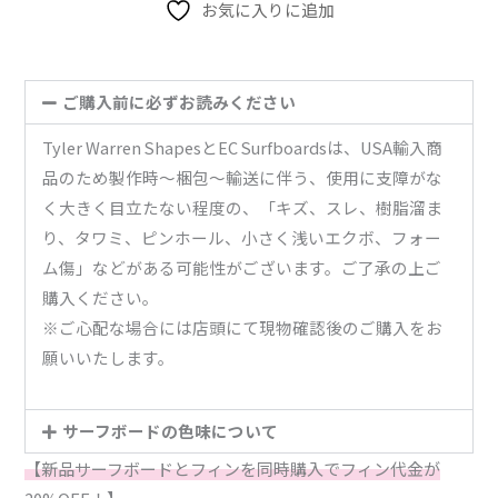
swallow）
お気に入りに追加
5'1"
x
20-
ご購入前に必ずお読みください
1/2"
Tyler Warren ShapesとEC Surfboardsは、USA輸入商
x
品のため製作時〜梱包〜輸送に伴う、使用に支障がな
2-
く大きく目立たない程度の、「キズ、スレ、樹脂溜ま
3/8"
り、タワミ、ピンホール、小さく浅いエクボ、フォー
No.kyu_004
ム傷」などがある可能性がございます。ご了承の上ご
個
購入ください。
※ご心配な場合には店頭にて現物確認後のご購入をお
願いいたします。
サーフボードの色味について
【新品サーフボードとフィンを同時購入でフィン代金が