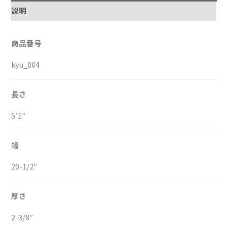
説明
商品番号
kyu_004
長さ
5’1″
幅
20-1/2″
厚さ
2-3/8″