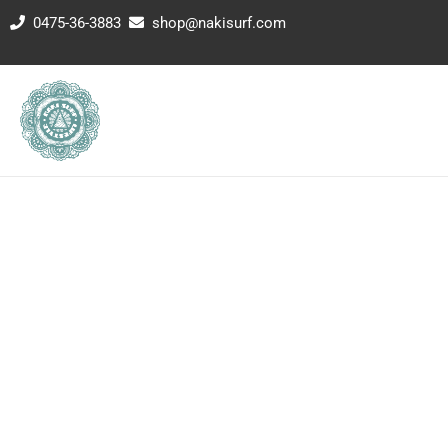
内
0475-36-3883
shop@nakisurf.com
容
を
ス
キ
ッ
プ