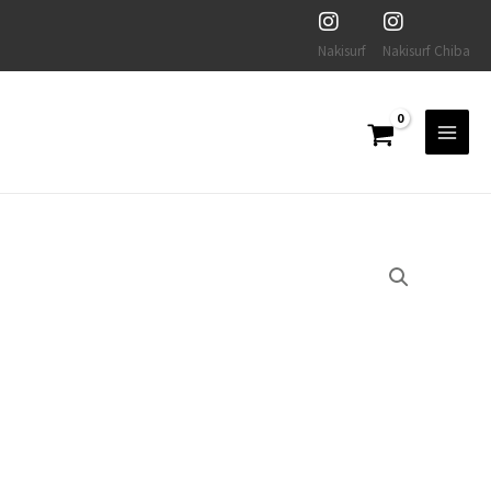
Nakisurf
Nakisurf Chiba