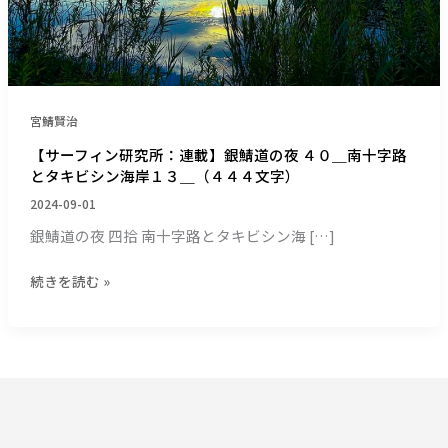
銀
鯖
道
の
夜
４
宮鯖賢治
０
【サーフィン研究所：連載】銀鯖道の夜 ４０＿南十字路
＿
とタキビシン海岸１３＿（４４４文字）
南
2024-09-01
十
字
銀鯖道の夜 四拾 南十字路とタキビシン海 […]
路
と
続きを読む »
タ
キ
ビ
シ
ン
海
岸