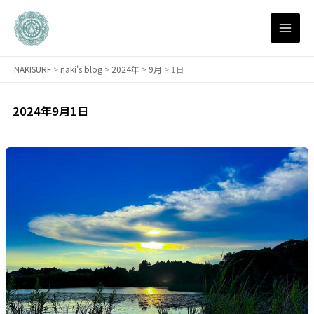
内
容
を
ス
NAKISURF
>
naki's blog
>
2024年
>
9月
>
1日
キ
ッ
プ
2024年9月1日
【サ
ー
フ
ィ
ン
研
究
所：
連
載】