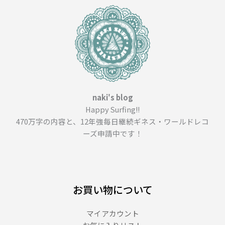
１
３
＿
（４
４
４
文
字）
naki's blog
Happy Surfing!!
470万字の内容と、12年強毎日継続ギネス・ワールドレコ
ーズ申請中です！
お買い物について
マイアカウント