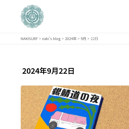
内
容
を
ス
キ
NAKISURF
>
naki's blog
>
2024年
>
9月
>
22日
ッ
プ
2024年9月22日
【サ
ー
フ
ィ
ン
研