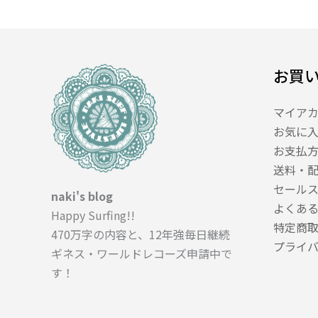
人
＿
（５
０
お買
６
文
マイア
字）
お気に
お支払
送料・
セール
naki's blog
よくあ
Happy Surfing!!
特定商
470万字の内容と、12年強毎日継続
プライ
ギネス・ワールドレコーズ申請中で
す！