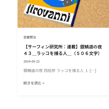
究
所：
連
載】
銀
鯖
宮鯖賢治
道
の
【サーフィン研究所：連載】銀鯖道の夜
夜
４３＿ラッコを捕る人＿（５０６文字）
４
2024-09-22
３
＿
銀鯖道の夜 四拾参 ラッコを捕る人 １ […]
ラ
ッ
続きを読む »
コ
を
捕
る