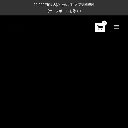
内
20,000円(税込)以上のご注文で送料無料
容
（サーフボードを除く）
を
ス
キ
ッ
プ