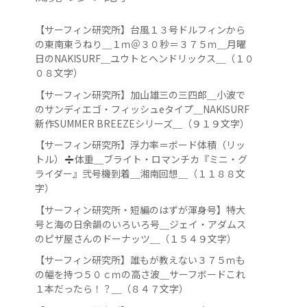
【サーフィン研究所】台風１３号ドルフィンから
の東南東うねり＿１ｍ＠３０秒＝３７５ｍ＿月曜
日のNAKISURF＿ユウトとヘンドリックス＿（１０
０８文字）
【サーフィン研究所】加山雄三の三四郎＿小波で
のサンディエゴ・フィッシュeタイプ＿NAKISURF
新作SUMMER BREEZEシリーズ＿（９１９文字）
【サーフィン研究所】浮力率＝ボード体積（リッ
トル）
️
体重＿ブライト・ロマンチカ『ミニ・グ
ライダー』弐号機到着＿湘南回想＿（１１８８文
字）
【サーフィン研究所・短編のはずが渾身号】特大
号と海の日余韻のいろいろ号＿ジェイ・アダムス
のピザ屋さんのドーナッツ＿（１５４９文字）
【サーフィン研究所】誰もが教えない３７５ｍも
の幅を持つ５０ｃｍの高さ波＿サーフボードこれ
１本だったら！？＿（８４７文字）