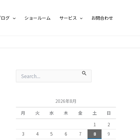
月
別
ア
ブログ
ショールーム
サービス
お問合わせ
ー
カ
イ
ブ
検
索
対
象
:
2026年8月
月
火
水
木
金
土
日
1
2
3
4
5
6
7
8
9