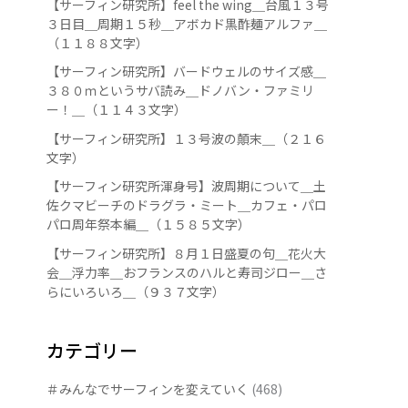
【サーフィン研究所】feel the wing＿台風１３号
３日目＿周期１５秒＿アボカド黒酢麺アルファ＿
（１１８８文字）
【サーフィン研究所】バードウェルのサイズ感＿
３８０ｍというサバ読み＿ドノバン・ファミリ
ー！＿（１１４３文字）
【サーフィン研究所】１３号波の顛末＿（２１６
文字）
【サーフィン研究所渾身号】波周期について＿土
佐クマビーチのドラグラ・ミート＿カフェ・パロ
パロ周年祭本編＿（１５８５文字）
【サーフィン研究所】８月１日盛夏の句＿花火大
会＿浮力率＿おフランスのハルと寿司ジロー＿さ
らにいろいろ＿（９３７文字）
カテゴリー
＃みんなでサーフィンを変えていく
(468)