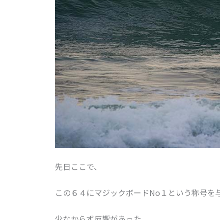
先日ここで、
この６４にマジックボードNo１という称号を
少なからず反響があった。