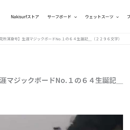
Nakisurfストア
サーフボード
ウェットスーツ
究所渾身号】生涯マジックボードNo.１の６４生誕記＿（２２９６文字）
涯マジックボードNo.１の６４生誕記＿