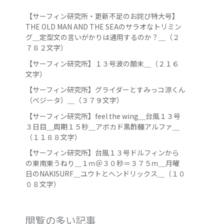
【サーフィン研究所・更新不足のお詫び特大号】
THE OLD MAN AND THE SEAのサラオなトリミン
グ＿定型文の言いがかりは通用するのか？＿（２
７８２文字）
【サーフィン研究所】１３号波の顛末＿（２１６
文字）
【サーフィン研究所】グライダーとすみっコ涼くん
（ベジータ）＿（３７９文字）
【サーフィン研究所】feel the wing＿台風１３号
３日目＿周期１５秒＿アボカド黒酢麺アルファ＿
（１１８８文字）
【サーフィン研究所】台風１３号ドルフィンから
の東南東うねり＿１ｍ＠３０秒＝３７５ｍ＿月曜
日のNAKISURF＿ユウトとヘンドリックス＿（１０
０８文字）
閲覧の多い記事