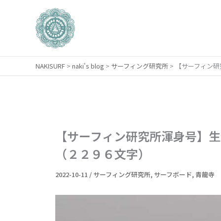
内
容
を
ス
キ
NAKISURF
>
naki's blog
>
サーフィング研究所
>
【サーフィン研
ッ
プ
【サーフィン研究所渾身号】生
（２２９６文字）
2022-10-11
/
サーフィング研究所
,
サーフボード
,
青龍寺