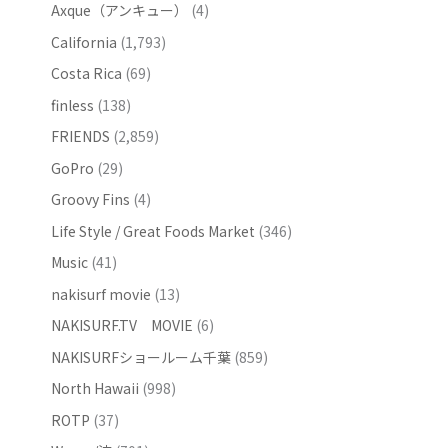
Axque（アンキュー）
(4)
California
(1,793)
Costa Rica
(69)
finless
(138)
FRIENDS
(2,859)
GoPro
(29)
Groovy Fins
(4)
Life Style / Great Foods Market
(346)
Music
(41)
nakisurf movie
(13)
NAKISURF.TV MOVIE
(6)
NAKISURFショールーム千葉
(859)
North Hawaii
(998)
ROTP
(37)