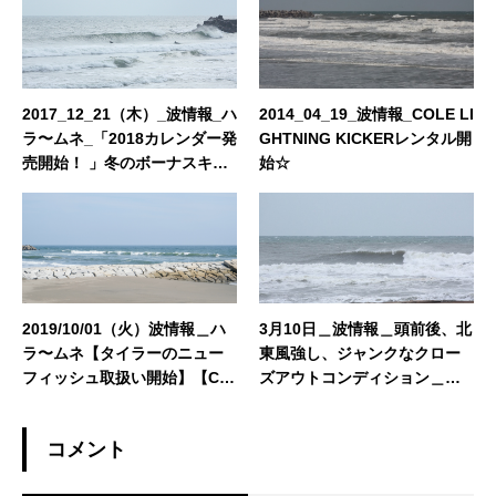
2017_12_21（木）_波情報_ハ
2014_04_19_波情報_COLE LI
ラ〜ムネ_「2018カレンダー発
GHTNING KICKERレンタル開
売開始！ 」冬のボーナスキャ
始☆
ンペーン！」「冬のウェット
スーツオーダーフェア！」
「ボード買取委託強化期
間！」「レンタルボードリニ
ューアル！」
2019/10/01（火）波情報＿ハ
3月10日＿波情報＿頭前後、北
ラ〜ムネ【タイラーのニュー
東風強し、ジャンクなクロー
フィッシュ取扱い開始】【CA
ズアウトコンディション＿ビ
TCH SURF 2019 ALL 20%OF
ーターのカラー残り少なくな
F】【サーフボード高額買取・
っています！
コメント
サーフボード委託販売】