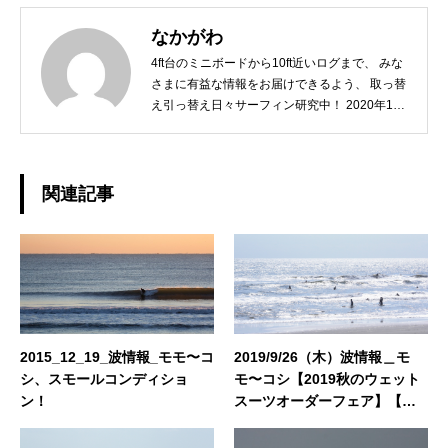
なかがわ
4ft台のミニボードから10ft近いログまで、 みな
さまに有益な情報をお届けできるよう、 取っ替
え引っ替え日々サーフィン研究中！ 2020年10
月には第一子が誕生し、 「オリジナルなスタイ
ルを持ったGOODサーファーに育てるには？」
こちらも日々研究中ですw どうぞよろしくお願
いいたします。◆担当業務：撮影・店舗運営・
関連記事
WEBサイト運営・企画・プロモーション◆栃木
県出身：一宮町在住 ◆誕生日：1979年10月2日
2015_12_19_波情報_モモ〜コ
2019/9/26（木）波情報＿モ
シ、スモールコンディショ
モ〜コシ【2019秋のウェット
ン！
スーツオーダーフェア】【サ
ーフボード高額買取・サーフ
ボード委託販売】