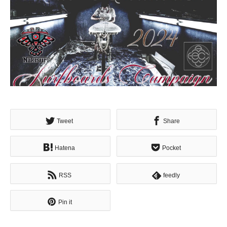
Tweet
Share
Hatena
Pocket
RSS
feedly
Pin it