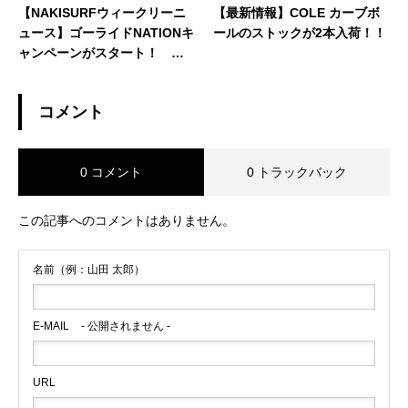
【NAKISURFウィークリーニ
【最新情報】COLE カーブボ
ュース】ゴーライドNATIONキ
ールのストックが2本入荷！！
ャンペーンがスタート！ 大
好評の”テクニック編” 家でも
できるターンの習得法とは？
コメント
0 コメント
0 トラックバック
この記事へのコメントはありません。
名前（例：山田 太郎）
E-MAIL
- 公開されません -
URL