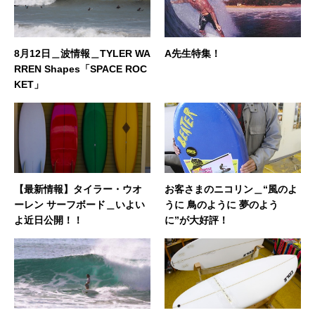
8月12日＿波情報＿TYLER WA
A先生特集！
RREN Shapes「SPACE ROC
KET」
【最新情報】タイラー・ウオ
お客さまのニコリン＿“風のよ
ーレン サーフボード＿いよい
うに 鳥のように 夢のよう
よ近日公開！！
に”が大好評！