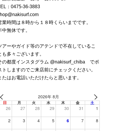
TEL：
0475-36-3883
hop@nakisurf.com
営業時間は８時から１８時くらいまでです。
年中無休です。
ツアーやガイド等のアテンドで不在しているこ
とも多々ございます。
その都度インスタグラム @nakisurf_chiba でポ
ストしますのでご来店前にチェックください。
またはお電話いただけたらと思います。
2026年 8月
日
月
火
水
木
金
土
26
27
28
29
30
31
1
2
3
4
5
6
7
8