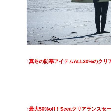
↑真冬の防寒アイテムALL30%のク
↑最大50%off！Seeaクリアランス