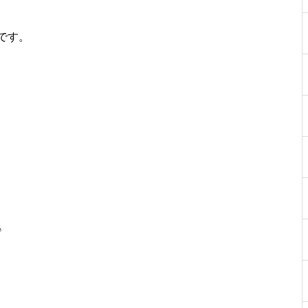
です。
、
♪