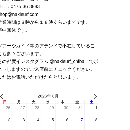
TEL：
0475-36-3883
hop@nakisurf.com
営業時間は８時から１８時くらいまでです。
年中無休です。
ツアーやガイド等のアテンドで不在しているこ
とも多々ございます。
その都度インスタグラム @nakisurf_chiba でポ
ストしますのでご来店前にチェックください。
またはお電話いただけたらと思います。
2026年 8月
日
月
火
水
木
金
土
26
27
28
29
30
31
1
2
3
4
5
6
7
8