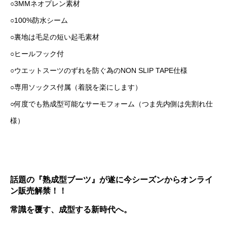
○3MMネオプレン素材
○100%防水シーム
○裏地は毛足の短い起毛素材
○ヒールフック付
○ウエットスーツのずれを防ぐ為のNON SLIP TAPE仕様
○専用ソックス付属（着脱を楽にします）
○何度でも熟成型可能なサーモフォーム（つま先内側は先割れ仕
様）
話題の『熟成型ブーツ』が遂に今シーズンからオンライ
ン販売解禁！！
常識を覆す、成型する新時代へ。