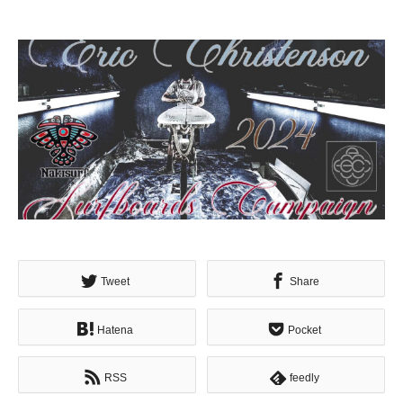
Tweet
Share
Hatena
Pocket
RSS
feedly