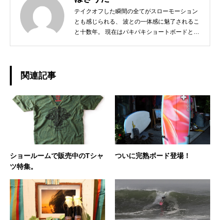
テイクオフした瞬間の全てがスローモーション
とも感じられる、 波との一体感に魅了されるこ
と十数年。 現在はパキパキショートボードとは
サヨナラし、 ミニからログ、フィンレスボード
など、 その日の気分とコンディションに合わせ
たボードチョイスで、 ゆったりと波と調和する
日々を楽しんでおります☆ 今後、こちらのブロ
関連記事
グではHAPPY SURFIN'情報のみならず、 趣味
の釣りやアウトドア、愛猫との日常などもご紹
介できればと思います！ どうぞよろしくお願い
いたします。◆担当業務：店舗運営・WEBサイ
ト運営・企画・プロモーション◆東京都出身：
一宮町在住 ◆誕生日：1983年4月29日
ショールームで販売中のTシャ
ついに完熟ボード登場！
ツ特集。