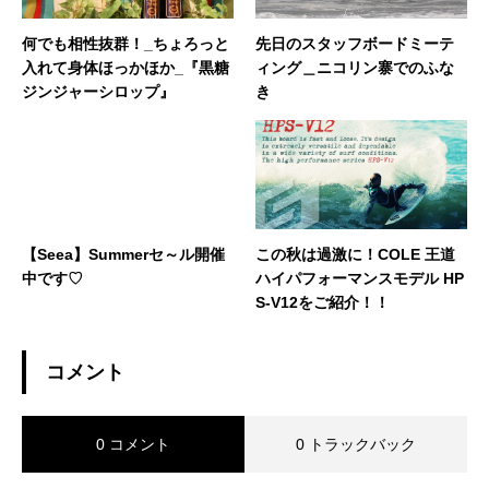
何でも相性抜群！_ちょろっと
先日のスタッフボードミーテ
入れて身体ほっかほか_『黒糖
ィング＿ニコリン寨でのふな
ジンジャーシロップ』
き
【Seea】Summerセ～ル開催
この秋は過激に！COLE 王道
中です♡
ハイパフォーマンスモデル HP
S-V12をご紹介！！
コメント
0 コメント
0 トラックバック