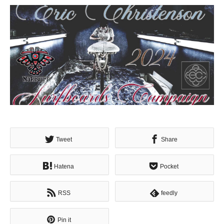
Tweet
Share
Hatena
Pocket
RSS
feedly
Pin it