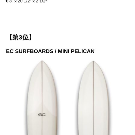
6’8″ x 20 1/2″ x 2 1/2″
【第3位】
EC SURFBOARDS / MINI PELICAN