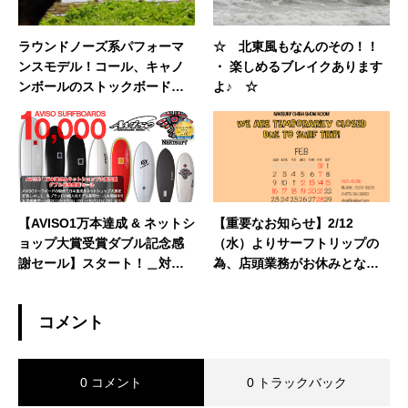
ラウンドノーズ系パフォーマ
☆ 北東風もなんのその！！
ンスモデル！コール、キャノ
・ 楽しめるブレイクあります
ンボールのストックボード在
よ♪ ☆
庫あり！
【AVISO1万本達成 & ネットシ
【重要なお知らせ】2/12
ョップ大賞受賞ダブル記念感
（水）よりサーフトリップの
謝セール】スタート！＿対象
為、店頭業務がお休みとなり
ボードのご紹介！！
ます。
コメント
0 コメント
0 トラックバック