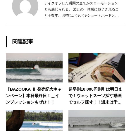
テイクオフした瞬間の全てがスローモーション
とも感じられる、 波との一体感に魅了されるこ
と十数年。 現在はパキパキショートボードとは
サヨナラし、 ミニからログ、フィンレスボード
など、 その日の気分とコンディションに合わせ
たボードチョイスで、 ゆったりと波と調和する
日々を楽しんでおります☆ 今後、こちらのブロ
関連記事
グではHAPPY SURFIN'情報のみならず、 趣味
の釣りやアウトドア、愛猫との日常などもご紹
介できればと思います！ どうぞよろしくお願い
いたします。◆担当業務：店舗運営・WEBサイ
ト運営・企画・プロモーション◆東京都出身：
一宮町在住 ◆誕生日：1983年4月29日
【BAZOOKA Ⅱ 発売記念キャ
超早割10,000円割引は明日ま
ンペーン】本日最終日！＿イ
で！ウェットスーツ採寸動画
ンプレッションもぜひ！！
でセルフ採寸！！週末は千葉
ショールームへぜひ！！