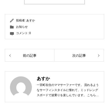
投稿者:
あすか
お知らせ
コメント:
0
前の記事
次の記事
あすか
一宮町在住のママサーファーです。 流れるよう
なサーフィンスタイルに憧れて、ミッドレング
スボードで波乗りを楽しんでいます。 こちらに
住んでから自然に触れる機会も増え、今ではア
ウトドア派。 休日は家族でキャンプや魚釣りな