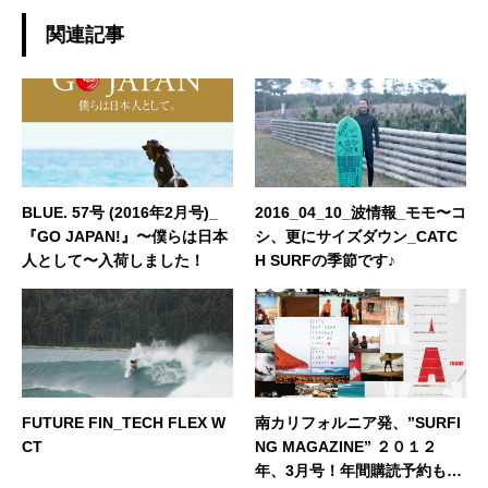
ども満喫してます♪女性目線・ママ目線での商
品紹介や、ナキサーフのある一宮町周辺の情報
関連記事
なども紹介できればと思っております。 どうぞ
よろしくお願いいたします。◆担当業務：店舗
運営◆東京都出身：一宮町在住 ◆誕生日：
1980年7月31日
BLUE. 57号 (2016年2月号)_
2016_04_10_波情報_モモ〜コ
『GO JAPAN!』〜僕らは日本
シ、更にサイズダウン_CATC
人として〜入荷しました！
H SURFの季節です♪
FUTURE FIN_TECH FLEX W
南カリフォルニア発、”SURFI
CT
NG MAGAZINE” ２０１２
年、3月号！年間購読予約も受