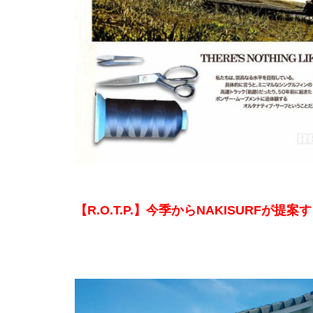
【R.O.T.P.】今季からNAKISURF