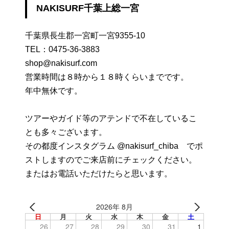
NAKISURF千葉上総一宮
千葉県長生郡一宮町一宮9355-10
TEL：
0475-36-3883
shop@nakisurf.com
営業時間は８時から１８時くらいまでです。
年中無休です。
ツアーやガイド等のアテンドで不在しているこ
とも多々ございます。
その都度インスタグラム @nakisurf_chiba でポ
ストしますのでご来店前にチェックください。
またはお電話いただけたらと思います。
2026年 8月
日
月
火
水
木
金
土
26
27
28
29
30
31
1