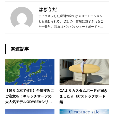
はぎうだ
テイクオフした瞬間の全てがスローモーション
とも感じられる、 波との一体感に魅了されるこ
と十数年。 現在はパキパキショートボードとは
サヨナラし、 ミニからログ、フィンレスボード
など、 その日の気分とコンディションに合わせ
たボードチョイスで、 ゆったりと波と調和する
日々を楽しんでおります☆ 今後、こちらのブロ
関連記事
グではHAPPY SURFIN'情報のみならず、 趣味
の釣りやアウトドア、愛猫との日常などもご紹
介できればと思います！ どうぞよろしくお願い
いたします。◆担当業務：店舗運営・WEBサイ
ト運営・企画・プロモーション◆東京都出身：
一宮町在住 ◆誕生日：1983年4月29日
【残り２本です!!】台風接近に
CAよりカスタムボードが届き
ご注意を！キャッチサーフの
ました☆_ECストックボード
大人気モデルODYSEAシリー
編
ズの2017年限定モデルも残り
２本となりました！