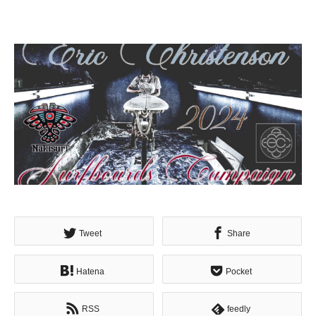
Tweet
Share
Hatena
Pocket
RSS
feedly