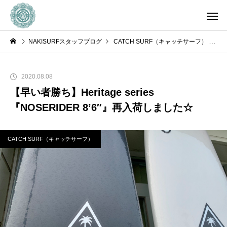
NAKISURFスタッフブログ
CATCH SURF（キャッチサーフ）
【
2020.08.08
【早い者勝ち】Heritage series
『NOSERIDER 8’6″』再入荷しました☆
CATCH SURF（キャッチサーフ）