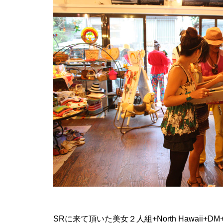
SRに来て頂いた美女２人組+North Hawaii+D