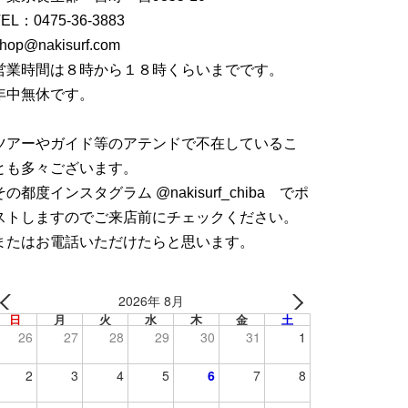
TEL：
0475-36-3883
hop@nakisurf.com
営業時間は８時から１８時くらいまでです。
年中無休です。
ツアーやガイド等のアテンドで不在しているこ
とも多々ございます。
その都度インスタグラム @nakisurf_chiba でポ
ストしますのでご来店前にチェックください。
またはお電話いただけたらと思います。
2026年 8月
日
月
火
水
木
金
土
26
27
28
29
30
31
1
2
3
4
5
6
7
8