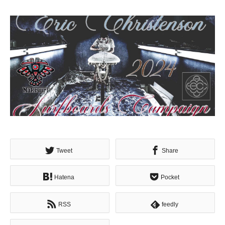
Tweet
Share
Hatena
Pocket
RSS
feedly