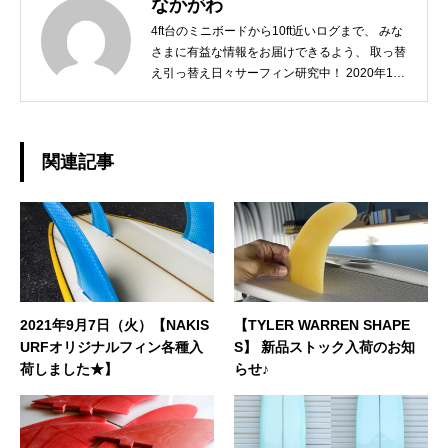
なかがわ
4ft台のミニボードから10ft近いログまで、 みな
さまに有益な情報をお届けできるよう、 取っ替
え引っ替え日々サーフィン研究中！ 2020年10
月には第一子が誕生し、 「オリジナルなスタイ
ルを持ったGOODサーファーに育てるには？」
こちらも日々研究中ですw どうぞよろしくお願
いいたします。◆担当業務：撮影・店舗運営・
関連記事
WEBサイト運営・企画・プロモーション◆栃木
県出身：一宮町在住 ◆誕生日：1979年10月2日
2021年9月7日（火）【NAKIS
【TYLER WARREN SHAPE
URFオリジナルフィン各種入
S】 新品ストック入荷のお知
荷しました★】
らせ♪