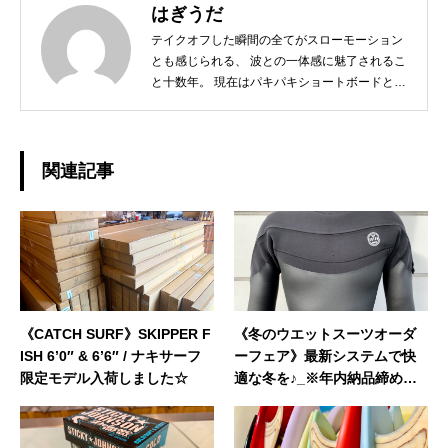
はぎうだ
テイクオフした瞬間の全てがスローモーション
とも感じられる、 波との一体感に魅了されるこ
と十数年。 現在はパキパキショートボードとは
サヨナラし、 ミニからログ、フィンレスボード
など、 その日の気分とコンディションに合わせ
たボードチョイスで、 ゆったりと波と調和する
日々を楽しんでおります☆ 今後、こちらのブロ
関連記事
グではHAPPY SURFIN'情報のみならず、 趣味
の釣りやアウトドア、愛猫との日常などもご紹
介できればと思います！ どうぞよろしくお願い
いたします。◆担当業務：店舗運営・WEBサイ
ト運営・企画・プロモーション◆東京都出身：
一宮町在住 ◆誕生日：1983年4月29日
《CATCH SURF》SKIPPER F
《冬のウエットスーツオーダ
ISH 6’0″ & 6’6″ / ナキサーフ
ーフェア》最新システムで快
限定モデル入荷しました☆
適な冬を♪_※年内納品締め切
り間近！