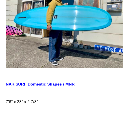
NAKISURF Domestic Shapes / MNR
7’6″ x 23″ x 2 7/8″