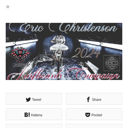
☆
Tweet
Share
Hatena
Pocket