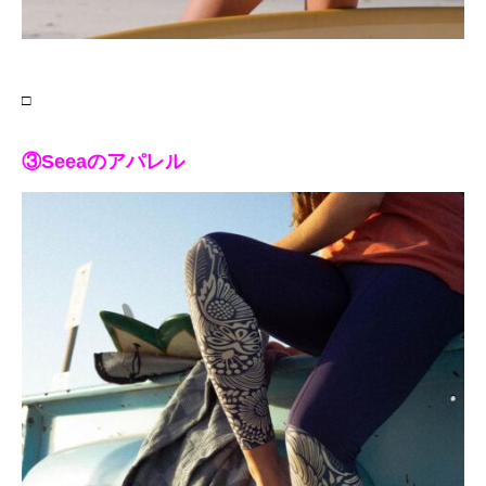
□
③Seeaのアパレル