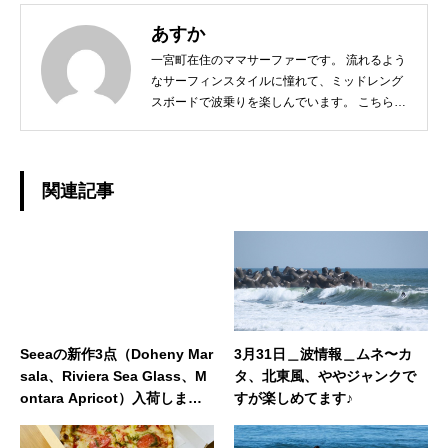
あすか
一宮町在住のママサーファーです。 流れるよう
なサーフィンスタイルに憧れて、ミッドレング
スボードで波乗りを楽しんでいます。 こちらに
住んでから自然に触れる機会も増え、今ではア
ウトドア派。 休日は家族でキャンプや魚釣りな
ども満喫してます♪女性目線・ママ目線での商
品紹介や、ナキサーフのある一宮町周辺の情報
関連記事
なども紹介できればと思っております。 どうぞ
よろしくお願いいたします。◆担当業務：店舗
運営◆東京都出身：一宮町在住 ◆誕生日：
1980年7月31日
Seeaの新作3点（Doheny Mar
3月31日＿波情報＿ムネ〜カ
sala、Riviera Sea Glass、M
タ、北東風、ややジャンクで
ontara Apricot）入荷しまし
すが楽しめてます♪
た！