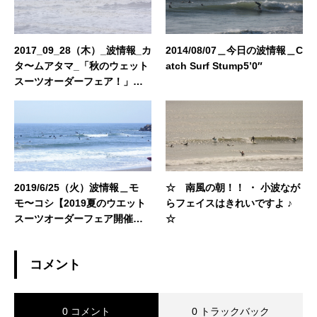
2017_09_28（木）_波情報_カ
2014/08/07＿今日の波情報＿C
タ〜ムアタマ_「秋のウェット
atch Surf Stump5’0″
スーツオーダーフェア！」
「ボード買取委託強化期
間！」「レンタルボードリニ
ューアル！」
2019/6/25（火）波情報＿モ
☆ 南風の朝！！ ・ 小波なが
モ〜コシ【2019夏のウエット
らフェイスはきれいですよ ♪
スーツオーダーフェア開催
☆
中】【CATCH SURF先行予約
スタート】【BIRDWELL（バ
コメント
ードウェル）2019発売中】
0 コメント
0 トラックバック