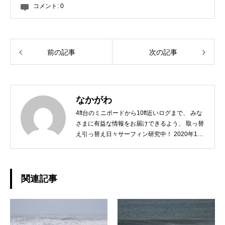
コメント:
0
前の記事
次の記事
なかがわ
4ft台のミニボードから10ft近いログまで、 みな
さまに有益な情報をお届けできるよう、 取っ替
え引っ替え日々サーフィン研究中！ 2020年10
月には第一子が誕生し、 「オリジナルなスタイ
ルを持ったGOODサーファーに育てるには？」
こちらも日々研究中ですw どうぞよろしくお願
いいたします。◆担当業務：撮影・店舗運営・
関連記事
WEBサイト運営・企画・プロモーション◆栃木
県出身：一宮町在住 ◆誕生日：1979年10月2日