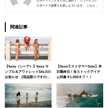
なサーフィンスタイルに憧れて、ミッドレング
スボードで波乗りを楽しんでいます。 こちらに
住んでから自然に触れる機会も増え、今ではア
ウトドア派。 休日は家族でキャンプや魚釣りな
ども満喫してます♪女性目線・ママ目線での商
品紹介や、ナキサーフのある一宮町周辺の情報
関連記事
なども紹介できればと思っております。 どうぞ
よろしくお願いいたします。◆担当業務：店舗
運営◆東京都出身：一宮町在住 ◆誕生日：
1980年7月31日
【Seea（シーア）】Seea サ
【SeeaラストサマーSale】本
ンプル＆アウトレットSALEの
日最終日！全ストックアイテ
お知らせ [現品限りですので
ム対象￥1,000オフ！！
お早めにどうぞ]