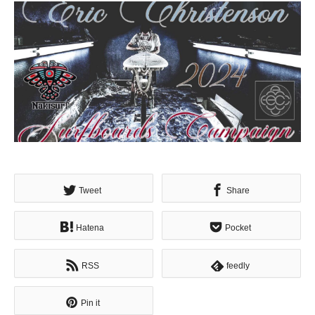
Tweet
Share
Hatena
Pocket
RSS
feedly
Pin it